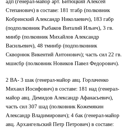
адп (генерал-майор арт. Битюцкий Алексей
Степанович) в составе: 181 тгабр (полковник
Кобринский Александр Николаевич), 183 габр
(подполковник Рыбаков Виталий Ильич), 3 гв.
минбр (полковник Михайлов Александр
Васильевич), 48 тминбр (подполковник
Скворнюк Викентий Антонович); часть сил 22 гв.
мшисбр (полковник Новиков Павел Федорович).
2 ВА- 3 шак (генерал-майор авц. Горлаченко
Михаил Иосифович) в составе: 181 иад (генерал-
майор авц. Демидов Александр Афанасьевич),
часть сил 307 шад (полковник Кожемякин
Александр Владимирович); 4 бак (генерал-майор
авц. Архангельский Петр Петрович) в составе: