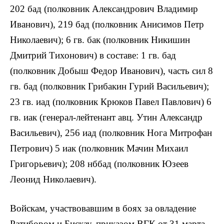
202 бад (полковник Александрович Владимир
Иванович), 219 бад (полковник Анисимов Петр
Николаевич); 6 гв. бак (полковник Никишин
Дмитрий Тихонович) в составе: 1 гв. бад
(полковник Добыш Федор Иванович), часть сил 8
гв. бад (полковник Грибакин Гурий Васильевич);
23 гв. иад (полковник Крюков Павел Павлович) 6
гв. иак (генерал-лейтенант авц. Утин Александр
Васильевич), 256 иад (полковник Нога Митрофан
Петрович) 5 иак (полковник Мачин Михаил
Григорьевич); 208 нббад (полковник Юзеев
Леонид Николаевич).
Войскам, участвовавшим в боях за овладение
Ратибором и Бискау, приказом ВГК от 31 марта