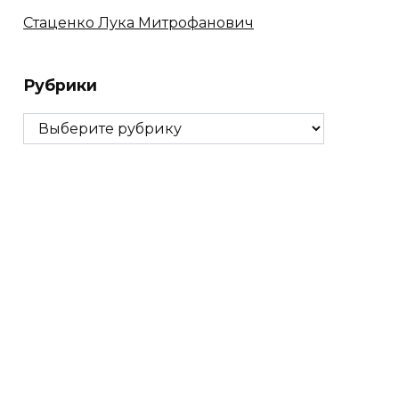
Стаценко Лука Митрофанович
Рубрики
Рубрики