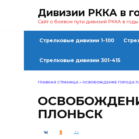
Перейти
Дивизии РККА в г
к
содержанию
Сайт о боевом пути дивизий РККА в год
Стрелковые дивизии 1-100
Стре
Стрелковые дивизии 301-415
ГЛАВНАЯ СТРАНИЦА
»
ОСВОБОЖДЕНИЕ ГОРОДА П
ОСВОБОЖДЕНИ
ПЛОНЬСК