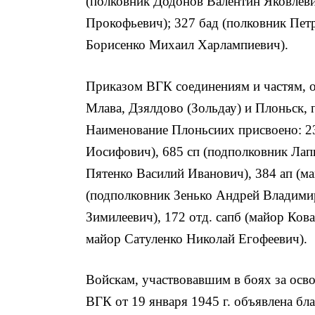
(полковник Додонов Валентин Яковлеви
Прокофьевич); 327 бад (полковник Петр
Борисенко Михаил Харлампиевич).
Приказом ВГК соединениям и частям, о
Млава, Дзялдово (Зольдау) и Плоньск,
Наименование Плоньсиих присвоено: 23
Иосифович), 685 сп (подполковник Лап
Пятенко Василий Иванович), 384 ап (м
(подполковник Зенько Андрей Владими
Зимилеевич), 172 отд. сапб (майор Кова
майор Сатуленко Николай Егофеевич).
Войскам, участвовавшим в боях за осв
ВГК от 19 января 1945 г. объявлена бл