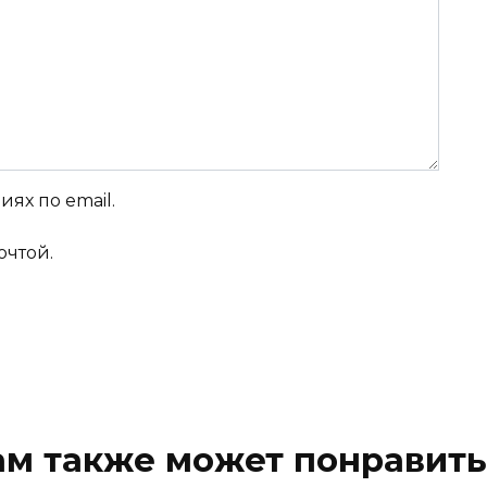
ях по email.
очтой.
ам также может понравить