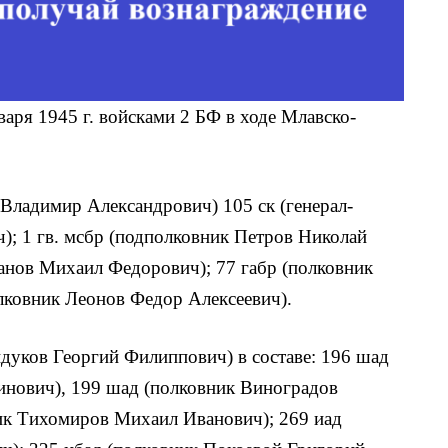
аря 1945 г. войсками 2 БФ в ходе Млавско-
в Владимир Александрович) 105 ск (генерал-
); 1 гв. мсбр (подполковник Петров Николай
 Панов Михаил Федорович); 77 габр (полковник
лковник Леонов Федор Алексеевич).
айдуков Георгий Филиппович) в составе: 196 шад
инович), 199 шад (полковник Виноградов
ик Тихомиров Михаил Иванович); 269 иад