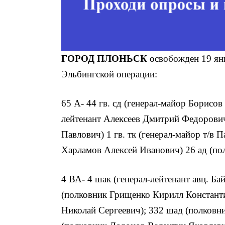
ГОРОД ПЛОНЬСК
освобожден 19 янв
Эльбингской операции:
65 А- 44 гв. сд (генерал-майор Борисо
лейтенант Алексеев Дмитрий Федорович
Павлович) 1 гв. тк (генерал-майор т/в
Харламов Алексей Иванович) 26 ад (по
4 ВА- 4 шак (генерал-лейтенант авц. Б
(полковник Грищенко Кирилл Констант
Николай Сергеевич); 332 шад (полковн