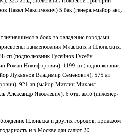
ч); 325 ибад (полковник Покоевой Григорий
ов Павел Максимович) 5 бак (генерал-майор авц.
тличившимся в боях за овладение городами
 присвоены наименования Млавских и Плоньских.
8 сп (подполковник Гусейнов Гусейн
ин Роман Никифорович), 1199 сп (подполковник
айор Лукьянов Владимир Семенович), 575 ап
рович), 921 ап (майор Митлин Михаил
ль Александр Яковлевич), 6 отд. автб (инженер-
обождение Плоньска и других городов, приказом
агодарность и в Москве дан салют 20