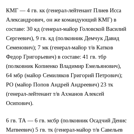
КМГ — 4 гв. кк (генерал-лейтенант Плиев Исса
Александрович, он же командующий КМГ) в
составе: 30 кд (генерал-майор Головской Василий
Сергеевич), 9 гв. кд (полковник Демчук Давид
Семенович); 7 мк (генерал-майор т/в Катков
Федор Григорьевич) в составе: 41 гв. тбр
(полковник Копиенко Владимир Емельянович),
64 мбр (майор Семиляков Григорий Петрович);
РО (майор Попов Андрей Андреевич) 23 тк
(генерал-лейтенант т/в Ахманов Алексей
Осипович).
6 гв. ТА — 6 гв. мсбр (полковник Осадчий Денис
Матвеевич) 5 гв. тк (генерал-майор т/в Савельев