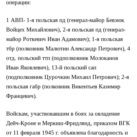
операции:
1 АВП- 1-я польская пд (генерал-майор Бевзюк
Войцех Михайлович), 2-я польская пд (генерал-
майор Роткевич Иван Адамович); 1-я польская
тбр (полковник Малютин Александр Петрович), 4
отд. польский ттп (подполковник Молоканов
Иван Яковлевич), 13-й польский сап
(подполковник Цурочкин Михаил Петрович); 2-я
польская габр (полковник Викентьев Казимир
Францевич).
Войскам, участвовавшим в боях за овладение
Дейч-Кроне и Меркиш-Фридлянд, приказом ВГК
от 11 февраля 1945 г. объявлена благодарность и