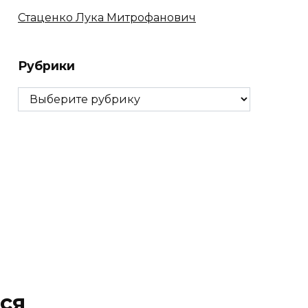
Стаценко Лука Митрофанович
Рубрики
Рубрики
ся