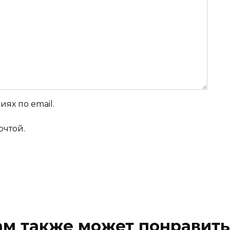
ях по email.
очтой.
ам также может понравить