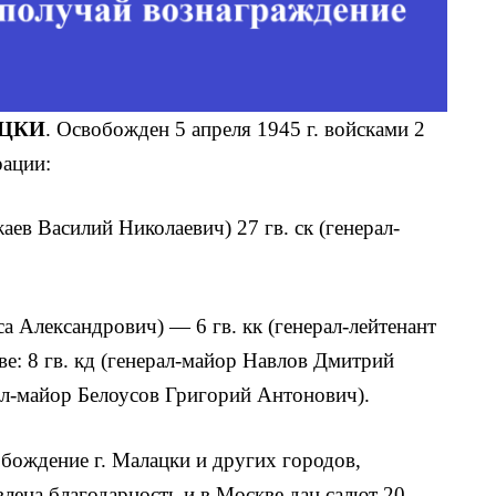
АЦКИ
. Освобожден 5 апреля 1945 г. войсками 2
рации:
аев Василий Николаевич) 27 гв. ск (генерал-
а Александрович) — 6 гв. кк (генерал-лейтенант
е: 8 гв. кд (генерал-майор Навлов Дмитрий
рал-майор Белоусов Григорий Антонович).
бождение г. Малацки и других городов,
влена благодарность и в Москве дан салют 20