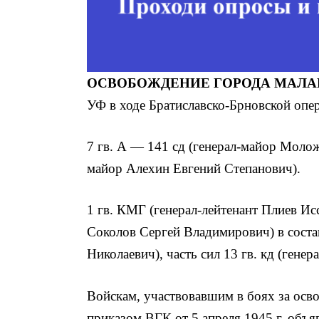
ОСВОБОЖДЕНИЕ ГОРОДА МАЛ
УФ в ходе Братиславско-Брновской опе
7 гв. А — 141 сд (генерал-майор Молож
майор Алехин Евгений Степанович).
1 гв. КМГ (генерал-лейтенант Плиев Исс
Соколов Сергей Владимирович) в состав
Николаевич), часть сил 13 гв. кд (гене
Войскам, участвовавшим в боях за осво
приказом ВГК от 5 апреля 1945 г. объя