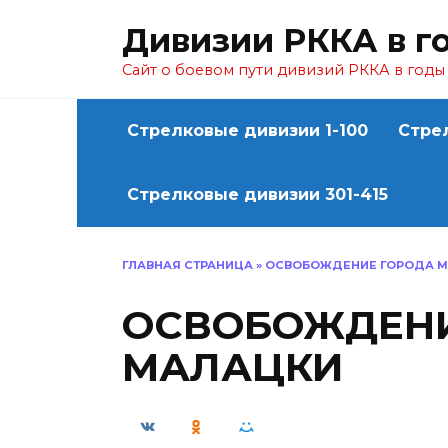
Перейти
Дивизии РККА в г
к
содержанию
Сайт о боевом пути дивизий РККА в год
Стрелковые дивизии 1-100
Стре
Стрелковые дивизии 301-415
ГЛАВНАЯ СТРАНИЦА
»
ОСВОБОЖДЕНИЕ ГОРОДА 
ОСВОБОЖДЕНИ
МАЛАЦКИ