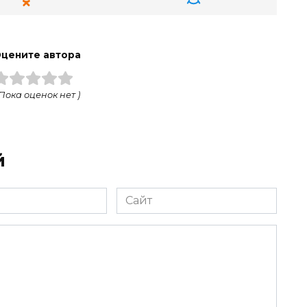
цените автора
 Пока оценок нет )
й
Сайт