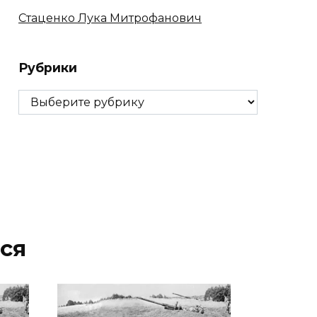
Стаценко Лука Митрофанович
Рубрики
Рубрики
ся