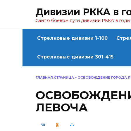
Перейти
Дивизии РККА в г
к
содержанию
Сайт о боевом пути дивизий РККА в год
Стрелковые дивизии 1-100
Стре
Стрелковые дивизии 301-415
ГЛАВНАЯ СТРАНИЦА
»
ОСВОБОЖДЕНИЕ ГОРОДА Л
ОСВОБОЖДЕНИ
ЛЕВОЧА