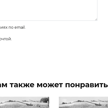
ях по email.
очтой.
ам также может понравить