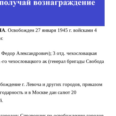
ЧА
. Освобожден 27 января 1945 г. войсками 4
и:
 Федор Александрович); 3 отд. чехословацкая
1-го чехословацкого ак (генерал бригады Свобода
бождение г. Левоча и других городов, приказом
агодарность и в Москве дан салют 20
й.
городов: Справочник по освобождению городов