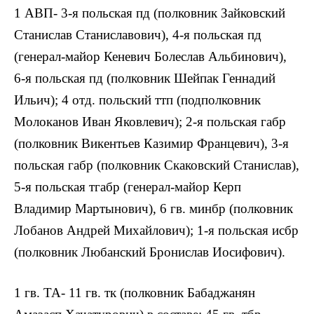
1 АВП- 3-я польская пд (полковник Зайковский
Станислав Станиславович), 4-я польская пд
(генерал-майор Кеневич Болеслав Альбинович),
6-я польская пд (полковник Шейпак Геннадий
Ильич); 4 отд. польский ттп (подполковник
Молоканов Иван Яковлевич); 2-я польская габр
(полковник Викентьев Казимир Францевич), 3-я
польская габр (полковник Скаковский Станислав),
5-я польская тгабр (генерал-майор Керп
Владимир Мартынович), 6 гв. минбр (полковник
Лобанов Андрей Михайлович); 1-я польская исбр
(полковник Любанский Бронислав Иосифович).
1 гв. ТА- 11 гв. тк (полковник Бабаджанян