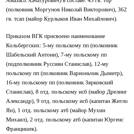
Амазасп Хачатурович) в составе: 45 гв. тбр
(полковник Моргунов Николай Викторович), 362
гв. тсап (майор Курлыков Иван Михайлович).
Приказом ВГК присвоено наименование
Кольбергских: 5-му польскому пп (полковник
Шабельский Антони), 7-му польскому пп
(подполковник Руссиян Станислав), 12-му
польскому пп (полковник Варионьчик Дымитр),
16-му польскому пп (полковник Зярковский
Станислав), 8 отд. польскому исб (майор Дрелинг
Александр), 9 отд. польскому исб (капитан Житло
Ян), 1 отд. польскому атб (майор Мухин
Михаил), 2 отд. польскому атб (капитан Юргенс
Францишек).