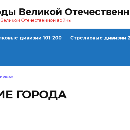
оды Великой Отечествен
ы Великой Отечественной войны
лковые дивизии 101-200
Стрелковые дивизии 2
ДИРШАУ
Е ГОРОДА