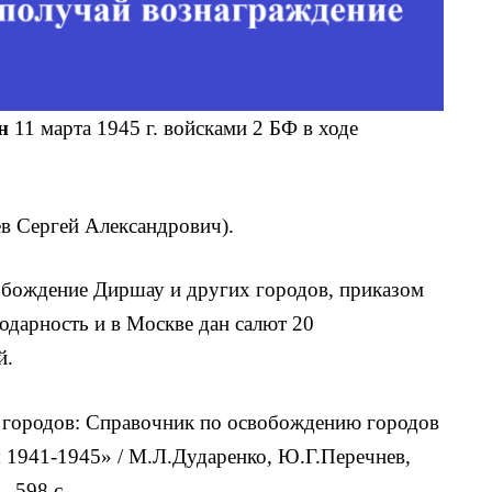
н
11 марта 1945 г. войсками 2 БФ в ходе
ев Сергей Александрович).
обождение Диршау и других городов, приказом
годарность и в Москве дан салют 20
й.
городов: Справочник по освобождению городов
 1941-1945» / М.Л.Дударенко, Ю.Г.Перечнев,
- 598 с.