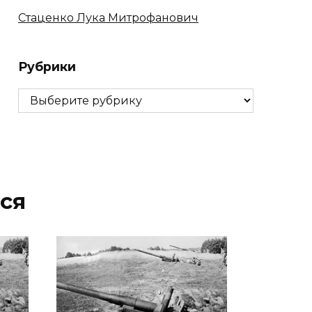
Стаценко Лука Митрофанович
Рубрики
Рубрики
ся