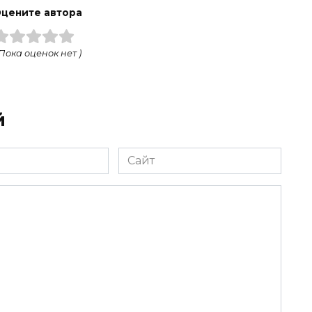
цените автора
 Пока оценок нет )
й
Сайт