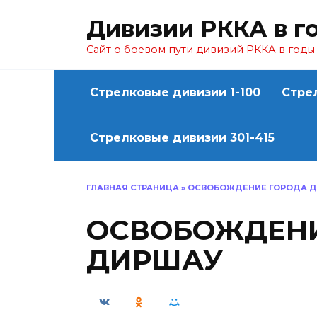
Перейти
Дивизии РККА в г
к
содержанию
Сайт о боевом пути дивизий РККА в год
Стрелковые дивизии 1-100
Стре
Стрелковые дивизии 301-415
ГЛАВНАЯ СТРАНИЦА
»
ОСВОБОЖДЕНИЕ ГОРОДА 
ОСВОБОЖДЕНИ
ДИРШАУ