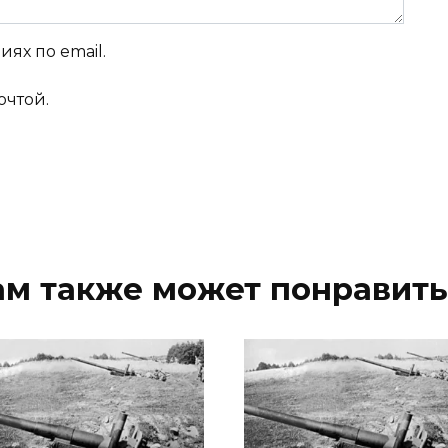
ях по email.
очтой.
ам также может понравить