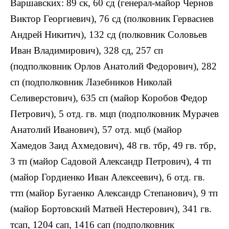
Варшавских: 89 ск, 60 сд (генерал-майор Чернов
Виктор Георгиевич), 76 сд (полковник Гервасиев
Андрей Никитич), 132 сд (полковник Соловьев
Иван Владимирович), 328 сд, 257 сп
(подполковник Орлов Анатолий Федорович), 282
сп (подполковник Лазебников Николай
Селиверстович), 635 сп (майор Коробов Федор
Петрович), 5 отд. гв. мцп (подполковник Мурачев
Анатолий Иванович), 57 отд. мцб (майор
Хамедов Заид Ахмедович), 48 гв. тбр, 49 гв. тбр,
3 тп (майор Садовой Александр Петрович), 4 тп
(майор Гордиенко Иван Алексеевич), 6 отд. гв.
ттп (майор Бугаенко Александр Степанович), 9 тп
(майор Бортовский Матвей Нестерович), 341 гв.
тсап, 1204 сап, 1416 сап (подполковник