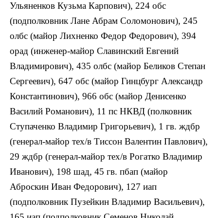
Ульяненков Кузьма Карпович), 224 обс
(подполковник Лане Абрам Соломонович), 245
олбс (майор Лихненко Федор Федорович), 394
орад (инженер-майор Славинский Евгений
Владимирович), 435 олбс (майор Беликов Степан
Сергеевич), 647 обс (майор Гинцбург Александр
Константинович), 966 обс (майор Денисенко
Василий Романович), 11 пс НКВД (полковник
Ступаченко Владимир Григорьевич), 1 гв. ждбр
(генерал-майор тех/в Тиссон Валентин Павлович),
29 ждбр (генерал-майор тех/в Рогатко Владимир
Иванович), 198 шад, 45 гв. пбап (майор
Аброскин Иван Федорович), 127 иап
(подполковник Пузейкин Владимир Васильевич),
165 иап (подполковник Семенов Николай