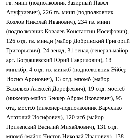
гв. минп (подполковник Зазирный Павел
Ануфриевич), 226 гв. минп (подполковник
Козлов Николай Иванович), 234 гв. минп
(подполковник Ковалев Константин Иосифович),
126 отд. гв. миндн (майор Добринский Григорий
Григорьевич), 24 зенад, 31 зенад (генерал-майор
арт. Богдашевский Юрий Гаврилович), 18
минжбр, 4 отд. гв. минжб (подполковник Эйбер
Иосиф Аронович), 13 отд. мпомб (майор
Васильев Алексей Дорофеевич), 19 отд. мостсб
(инженер-майор Беккер Абрам Яковлевич), 95
отд. мостсб (инженер-подполковник Варченко
Анатолий Иосифович), 120 исб (майор
Прилепский Василий Михайлович), 131 отд.
мпомб (майор Чистов Николай Иванович), 138