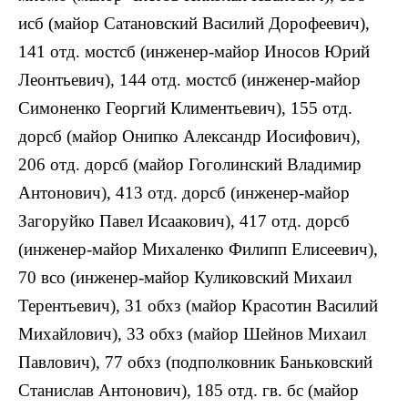
исб (майор Сатановский Василий Дорофеевич),
141 отд. мостсб (инженер-майор Иносов Юрий
Леонтьевич), 144 отд. мостсб (инженер-майор
Симоненко Георгий Климентьевич), 155 отд.
дорсб (майор Онипко Александр Иосифович),
206 отд. дорсб (майор Гоголинский Владимир
Антонович), 413 отд. дорсб (инженер-майор
Загоруйко Павел Исаакович), 417 отд. дорсб
(инженер-майор Михаленко Филипп Елисеевич),
70 всо (инженер-майор Куликовский Михаил
Терентьевич), 31 обхз (майор Красотин Василий
Михайлович), 33 обхз (майор Шейнов Михаил
Павлович), 77 обхз (подполковник Баньковский
Станислав Антонович), 185 отд. гв. бс (майор