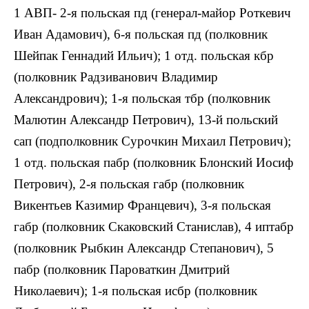
1 АВП- 2-я польская пд (генерал-майор Роткевич
Иван Адамович), 6-я польская пд (полковник
Шейпак Геннадий Ильич); 1 отд. польская кбр
(полковник Радзиванович Владимир
Александрович); 1-я польская тбр (полковник
Малютин Александр Петрович), 13-й польский
сап (подполковник Сурочкин Михаил Петрович);
1 отд. польская пабр (полковник Блонский Иосиф
Петрович), 2-я польская габр (полковник
Викентьев Казимир Францевич), 3-я польская
габр (полковник Скаковский Станислав), 4 иптабр
(полковник Рыбкин Александр Степанович), 5
пабр (полковник Пароваткин Дмитрий
Николаевич); 1-я польская исбр (полковник