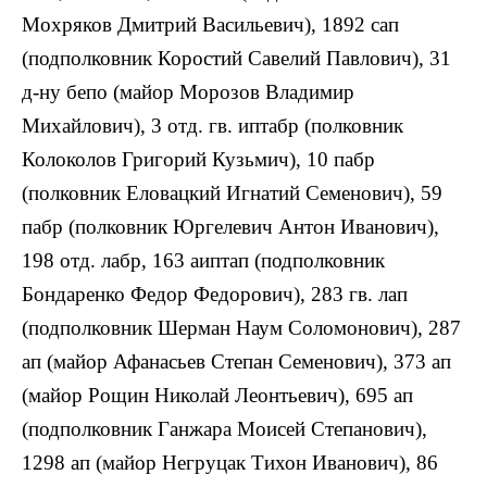
Мохряков Дмитрий Васильевич), 1892 сап
(подполковник Коростий Савелий Павлович), 31
д-ну бепо (майор Морозов Владимир
Михайлович), 3 отд. гв. иптабр (полковник
Колоколов Григорий Кузьмич), 10 пабр
(полковник Еловацкий Игнатий Семенович), 59
пабр (полковник Юргелевич Антон Иванович),
198 отд. лабр, 163 аиптап (подполковник
Бондаренко Федор Федорович), 283 гв. лап
(подполковник Шерман Наум Соломонович), 287
ап (майор Афанасьев Степан Семенович), 373 ап
(майор Рощин Николай Леонтьевич), 695 ап
(подполковник Ганжара Моисей Степанович),
1298 ап (майор Негруцак Тихон Иванович), 86