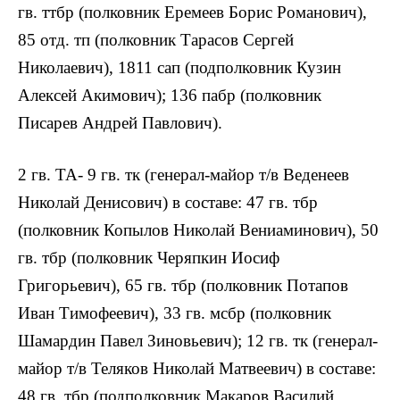
гв. ттбр (полковник Еремеев Борис Романович),
85 отд. тп (полковник Тарасов Сергей
Николаевич), 1811 сап (подполковник Кузин
Алексей Акимович); 136 пабр (полковник
Писарев Андрей Павлович).
2 гв. ТА- 9 гв. тк (генерал-майор т/в Веденеев
Николай Денисович) в составе: 47 гв. тбр
(полковник Копылов Николай Вениаминович), 50
гв. тбр (полковник Черяпкин Иосиф
Григорьевич), 65 гв. тбр (полковник Потапов
Иван Тимофеевич), 33 гв. мсбр (полковник
Шамардин Павел Зиновьевич); 12 гв. тк (генерал-
майор т/в Теляков Николай Матвеевич) в составе:
48 гв. тбр (подполковник Макаров Василий