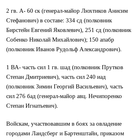
2 гв. А- 60 ск (генерал-майор Люхтиков Анисим
Стефанович) в составе: 334 сд (полковник
Бирстейн Евгений Яковлевич), 251 сд (полковник
Собенко Николай Михайлович); 150 апабр
(полковник Иванов Рудольф Александрович).
1 ВА- часть сил 1 гв. шад (полковник Прутков
Степан Дмитриевич), часть сил 240 иад
(полковник Зимин Георгий Васильевич), часть
сил 276 бад (генерал-майор авц. Нечипоренко
Степан Игнатьевич).
Войскам, участвовавшим в боях за овладение
городами Ландсберг и Бартенштайн, приказом