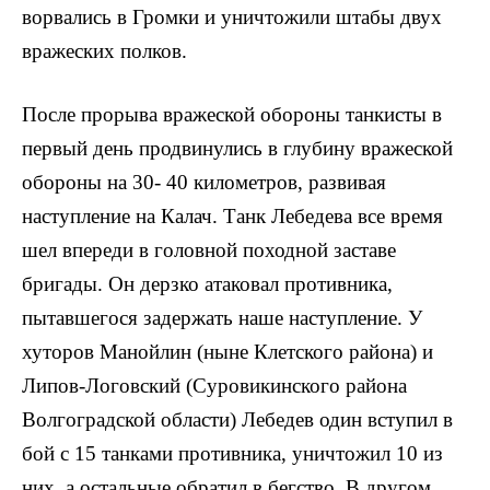
ворвались в Громки и уничтожили штабы двух
вражеских полков.
После прорыва вражеской обороны танкисты в
пер­вый день продвинулись в глубину вражеской
обороны на 30- 40 километров, развивая
наступление на Калач. Танк Лебедева все время
шел впереди в головной походной заставе
бригады. Он дерзко атаковал противника,
пытавшегося задержать наше наступление. У
хуторов Манойлин (ныне Клетского района) и
Липов-Логовский (Суровикинского района
Волгоградской области) Лебе­дев один вступил в
бой с 15 танками противника, уничто­жил 10 из
них, а остальные обратил в бегство. В дру­гом