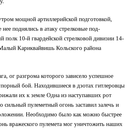
у.
 утром мощной артиллерийской подготовкой,
 нее поднялись в атаку стрелковые под­
й полк 10-й гвар­дейской стрелковой дивизии 14-
т Малый Кариквайвишь Кольского района
га, ог разгро­ма которого зависело успешное
 упорный бой. Находившиеся в дзотах гит­леровцы
рижали их к земле Одна из наступавших рот
о сильный пулеметный огонь заста­вил залечь и
поло­жении. Необходимо было как можно быстрее
онь вражеского пулемета мог уничтожить наших