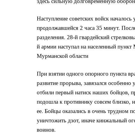
здесь сильную долговременную оборон
Наступление советских войск началось
продолжавшейся 2 часа 35 минут. После
разделения. 28-й гвардейский стрелковы
й армии наступал на на­селенный пунк
Мурманской области
При взятии одного опорного пункта вра
развитие прорыва, завя­зался особенно
отбили первый натиск наших бойцов, п
подошла к против­нику совсем близко, н
ее. Бойцы оказались в очень трудном 
уничтожить дзот, иначе кинжальный ог
воинов.