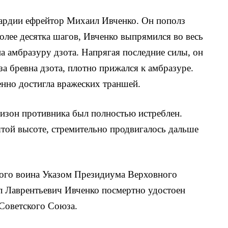
вардии еф­рейтор Михаил Ивченко. Он пополз
 более десятка шагов, Ивченко выпрямился во весь
на амбразуру дзота. Напрягая последние си­лы, он
за бревна дзота, плотно прижался к амбразуре.
венно достигла вражеских траншей.
изон противни­ка был полностью истреблен.
нятой высоте, стремительно продвигалось дальше
кого воина Указом Президиума Верховного
 Лаврентьевич Ивченко посмертно удостоен
Советско­го Союза.