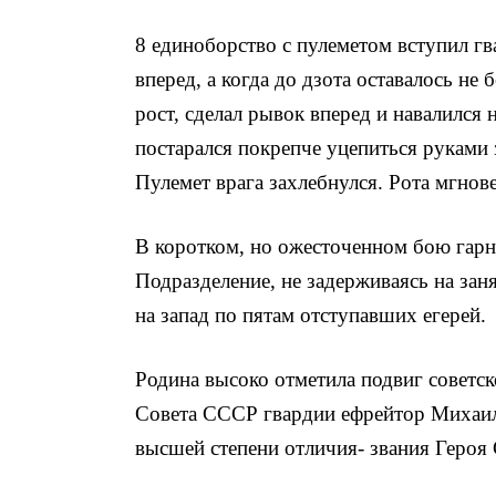
8 единоборство с пулеметом вступил г
вперед, а когда до дзота оставалось не
рост, сделал рывок вперед и на­валился 
постарался покрепче уцепиться руками 
Пулемет врага за­хлебнулся. Рота мгно
В коротком, но ожесточенном бою гарн
Подразделение, не задер­живаясь на за
на запад по пятам отступавших егерей.
Родина высоко отметила подвиг советс
Совета СССР гвардии ефрейтор Михаил
высшей степени отличия- звания Героя 