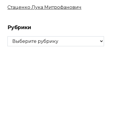
Стаценко Лука Митрофанович
Рубрики
Рубрики