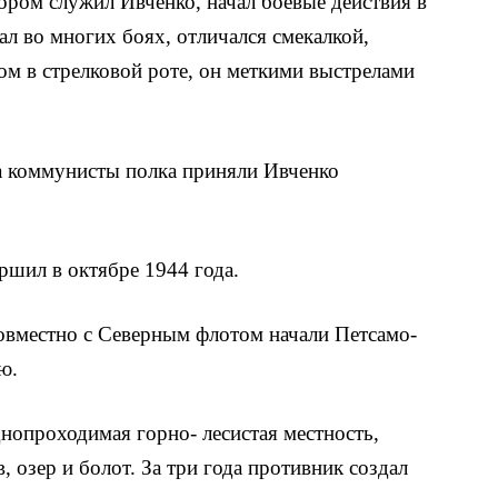
ором служил Ивченко, начал боевые действия в
л во многих боях, отличался смекал­кой,
ом в стрелковой роте, он меткими выстрелами
а коммунисты полка приняли Ивченко
шил в октяб­ре 1944 года.
совместно с Северным флотом начали Петсамо-
ю.
нопроходимая горно- лесистая местность,
, озер и болот. За три года противник создал