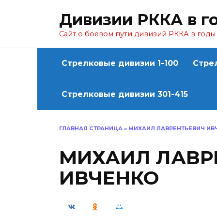
Перейти
Дивизии РККА в г
к
содержанию
Сайт о боевом пути дивизий РККА в год
Стрелковые дивизии 1-100
Стре
Стрелковые дивизии 301-415
ГЛАВНАЯ СТРАНИЦА
»
МИХАИЛ ЛАВРЕНТЬЕВИЧ ИВ
МИХАИЛ ЛАВР
ИВЧЕНКО