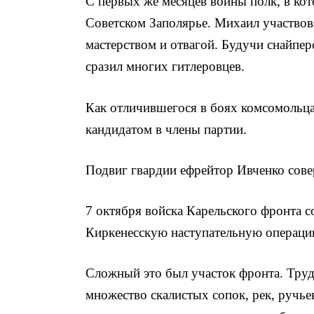
С первых же месяцев войны полк, в кот
Советском Заполярье. Михаил участвова
мастерством и отвагой. Будучи снайпер
сразил многих гитле­ровцев.
Как отличившегося в боях комсомольц
кандидатом в члены партии.
Подвиг гвардии ефрейтор Ивченко совер
7 октября войска Карельского фронта 
Киркенесскую насту­пательную операци
Сложный это был участок фронта. Труд
множество скалистых сопок, рек, ручьев