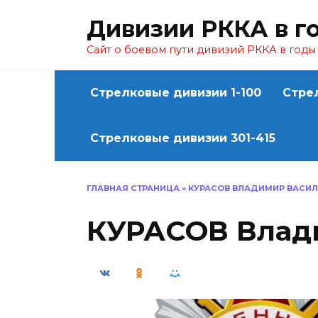
Перейти
Дивизии РККА в г
к
содержанию
Сайт о боевом пути дивизий РККА в год
Стрелковые дивизии 1-100
Стре
Стрелковые дивизии 301-415
ГЛАВНАЯ СТРАНИЦА
»
КУРАСОВ ВЛАДИМИР ВАСИ
КУРАСОВ Влад