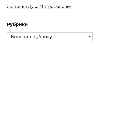
Стаценко Лука Митрофанович
Рубрики
Рубрики