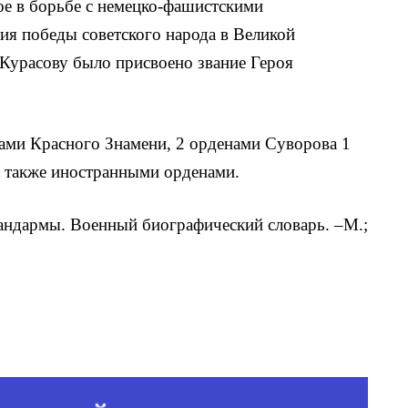
ое в борьбе с немецко-фашистскими
тия победы советского народа в Великой
 Курасову было присвоено звание Героя
ами Красного Знамени, 2 орденами Суворова 1
 а также иностранными орденами.
андармы. Военный биографический словарь. –М.;