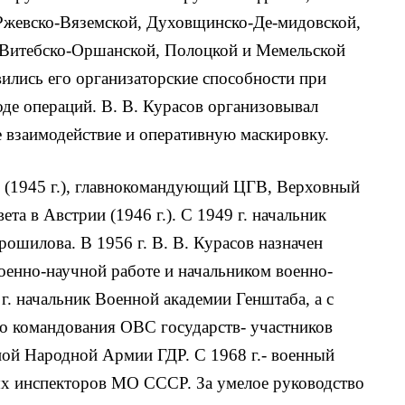
 Ржевско-Вяземской, Духовщинско-Де-мидовской,
, Витебско-Оршанской, Полоцкой и Мемельской
ились его организаторские способности при
оде операций. В. В. Курасов организовывал
е взаимодействие и оперативную маскировку.
 (1945 г.), главнокомандующий ЦГВ, Верховный
ета в Австрии (1946 г.). С 1949 г. начальник
ошилова. В 1956 г. В. В. Курасов назначен
оенно-научной работе и начальником военно-
г. начальник Военной академии Генштаба, а с
го командования ОВС государств- участников
ой Народной Армии ГДР. С 1968 г.- военный
ых инспекторов МО СССР. За умелое руководство