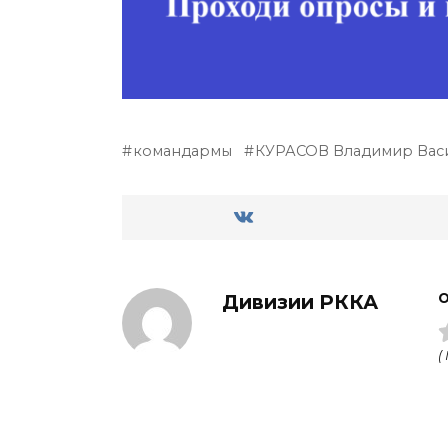
командармы
КУРАСОВ Владимир Вас
Дивизии РККА
О
(