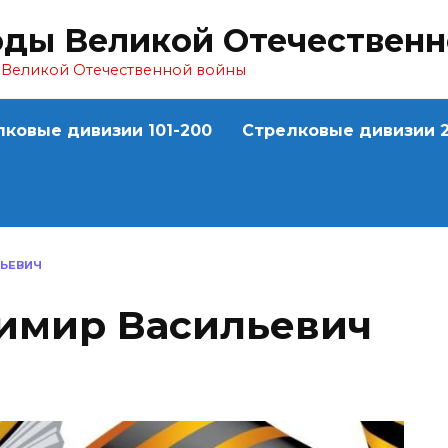
оды Великой Отечествен
ы Великой Отечественной войны
лковые дивизии 101-200
Стрелковые дивизии 2
ЛЬЕВИЧ
имир Васильевич