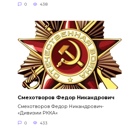
0
438
Смехотворов Федор Никандрович
Смехотворов Федор Никандрович-
«Дивизии РККА«
0
433