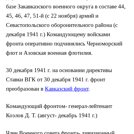
базе Закавказского военного округа в составе 44,
45, 46, 47, 51-й (с 22 ноября) армий и
Севастополь­ского оборонительного района (с
декаб­ря 1941 г.) Командующему войсками
фронта оперативно подчинялись Чер­номорский
флот и Азовская военная флотилия.
30 декабря 1941 г. на основании ди­рективы
Ставки ВГК от 30 декабря 1941 г. фронт
преобразован в
Кавказ­ский фронт
.
Командующий фронтом- генерал-лейтенант
Козлов Д. Т. (август- де­кабрь 1941 г.)
Член Военного совета фронта- ди­визионный