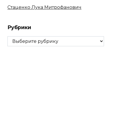
Стаценко Лука Митрофанович
Рубрики
Рубрики