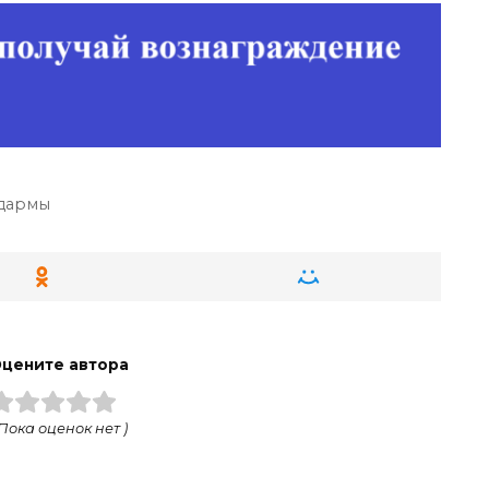
дармы
цените автора
 Пока оценок нет )