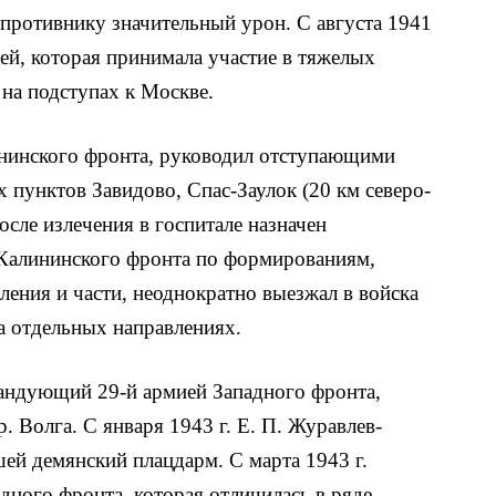
 противнику значительный урон. С августа 1941
ей, которая принимала участие в тяжелых
 на подступах к Москве.
ининского фронта, руководил отступающими
х пунктов Завидово, Спас-Заулок (20 км северо-
после излечения в госпитале назначен
алининского фронта по формированиям,
ения и части, неоднократно выезжал в войска
а отдельных направлениях.
омандующий 29-й армией Западного фронта,
. Волга. С января 1943 г. Е. П. Журавлев-
й демянский плацдарм. С марта 1943 г.
ного фронта, которая отличилась в ряде