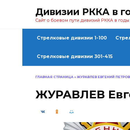
Перейти
Дивизии РККА в г
к
содержанию
Сайт о боевом пути дивизий РККА в год
Стрелковые дивизии 1-100
Стре
Стрелковые дивизии 301-415
ГЛАВНАЯ СТРАНИЦА
»
ЖУРАВЛЕВ ЕВГЕНИЙ ПЕТРО
ЖУРАВЛЕВ Евг