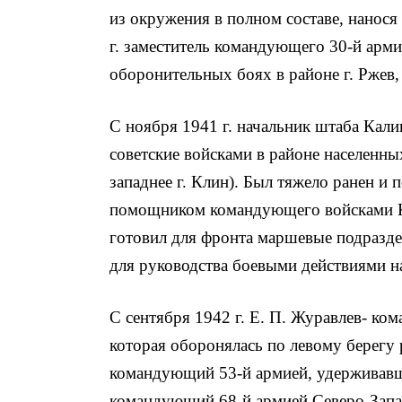
из окружения в полном составе, нанося
г. заместитель командующего 30-й арми
оборонительных боях в районе г. Ржев,
С ноября 1941 г. начальник штаба Кал
советские войсками в районе населенны
западнее г. Клин). Был тяжело ранен и 
помощником командующего войсками К
готовил для фронта маршевые подраздел
для руководства боевыми действиями н
С сентября 1942 г. Е. П. Журавлев- к
которая оборонялась по левому берегу р
командующий 53-й армией, удерживавше
командующий 68-й армией Северо-Запад