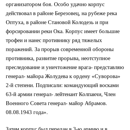
организатором боя. Особо удачно корпус
действовал в районе Березовец, на рубеже река
Оптуха, в районе Становой Колодезь и при
форсировании реки Ока. Корпус имеет большие
трофеи и нанес противнику ряд тяжелых
поражений. За прорыв современной обороны
противника, развитие прорыва, неотступное
преследование и уничтожение врага- представляю
генерал- майора Жолудева к ордену «Суворова»
2-й степени. Подписали: командующий восками
63-й армии генерал- лейтенант Колпакчи, Член
Военного Совета генерал- майор Абрамов.
08.08.1943 года».
Затем корпус был передан в 3-ю армию и в