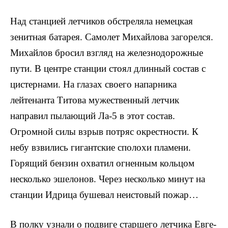
Над станцией летчиков обстреляла немецкая
зенит­ная батарея. Самолет Михайлова загорелся.
Михайлов бросил взгляд на железнодорожные
пути. В цент­ре станции стоял длинный состав с
цистернами. На глазах своего напарника
лейтенанта Титова мужествен­ный летчик
направил пылающий Ла-5 в этот состав.
Огромной силы взрыв потряс окрестности. К
небу взви­лись гигантские сполохи пламени.
Горящий бензин охватил огненным кольцом
несколько эшелонов. Через несколько минут на
станции Идрица бушевал неисто­вый пожар…
В полку узнали о подвиге старшего летчика Евге­