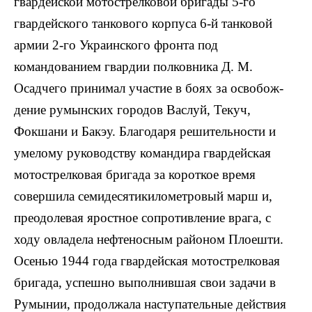
гвар­дейской мотострелковой бригады 5-го
гвардейского танкового корпуса 6-й танковой
армии 2-го Украинского фронта под
командованием гвардии полковника Д. М.
Осадчего принимал участие в боях за освобож­
дение румынских городов Васлуй, Текуч,
Фокшани и Бакэу. Благодаря решительности и
умелому руководству командира гвардейская
мотострелковая бригада за короткое время
совершила семидесятикилометровый марш и,
преодолевая яростное сопротивление врага, с
ходу овладела нефтеносным районом Плоешти.
Осенью 1944 года гвардейская мотострелковая
бри­гада, успешно выполнившая свои задачи в
Румынии, продолжала наступательные действия