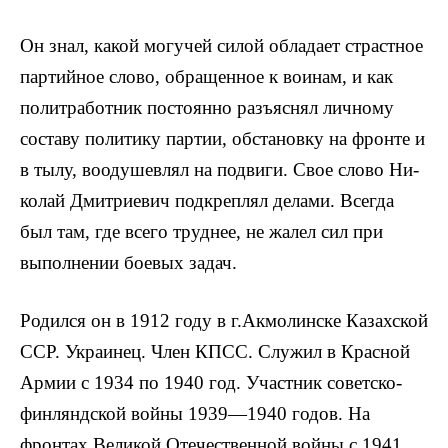
Он знал, какой могучей силой обла­дает страстное
партийное слово, об­ращенное к воинам, и как
политра­ботник постоянно разъяснял лич­ному
составу политику партии, об­становку на фронте и
в тылу, вооду­шевлял на подвиги. Свое слово Ни­
колай Дмитриевич подкреплял делами. Всегда
был там, где всего труднее, не жалел сил при
выполне­нии боевых задач.
Родился он в 1912 году в г.Акмо­линске Казахской
ССР. Украинец. Член КПСС. Служил в Красной
Армии с 1934 по 1940 год. Участник советско-
финляндской войны 1939—1940 годов. На
фронтах Великой Отечественной войны с 1941