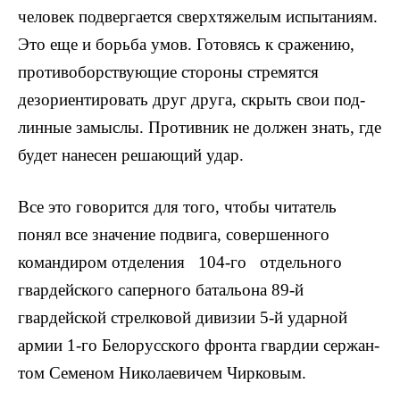
человек под­вергается сверхтяжелым испытани­ям.
Это еще и борьба умов. Гото­вясь к сражению,
противоборствую­щие стороны стремятся
дезориенти­ровать друг друга, скрыть свои под­
линные замыслы. Противник не дол­жен знать, где
будет нанесен ре­шающий удар.
Все это говорится для того, что­бы читатель
понял все значение подвига, совершенного
командиром отделения 104-го отдельного
гвар­дейского саперного батальона 89-й
гвардейской стрелковой диви­зии 5-й ударной
армии 1-го Белорусского фронта гвардии сержан­
том Семеном Николаевичем Чирковым.