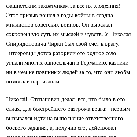
фашистским за­хватчикам за все их злодеяния!
Этот призыв вошел в годы войны в серд­ца
миллионов советских воинов. Он выражал
сокровенную суть их мыс­лей и чувств. У Николая
Спиридоновича Чирки был свой счет к врагу.
Гитлеровцы дотла разорили его родное село,
угнали многих одно­сельчан в Германию, казнили
ни в чем не повинных людей за то, что они якобы
помогали партизанам.
Николай Степанович делал все, что было в его
силах, для быстрей­шего разгрома врага: первым
вызывался идти на выполнение ответственного
боевого задания, а, получив его, действовал