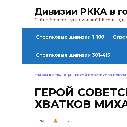
Перейти
Дивизии РККА в г
к
содержанию
Сайт о боевом пути дивизий РККА в год
Стрелковые дивизии 1-100
Стре
Стрелковые дивизии 301-415
ГЛАВНАЯ СТРАНИЦА
»
ГЕРОЙ СОВЕТСКОГО СОЮЗА
ГЕРОЙ СОВЕТ
ХВАТКОВ МИХ