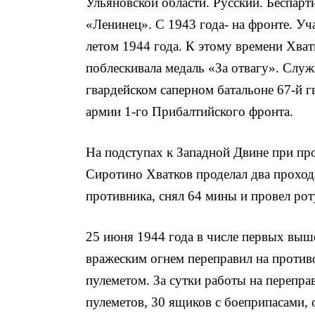
Ульяновской области. Русский. Беспарт
«Ленинец». С 1943 го­да- на фронте. У
летом 1944 года. К этому времени Хват
поблескивала медаль «За отвагу». Служ
гвардейском саперном ба­тальоне 67-й 
армии 1-го Прибалтийского фронта.
На подступах к Западной Двине при пр
Сиротино Хватков проделал два прохо
противника, снял 64 мины и провел рот
25 июня 1944 года в числе первых вышел
вражеским огнем переправил на против
пулеметом. За сутки работы на
переправ
пулеме­тов, 30 ящиков с боеприпасами,