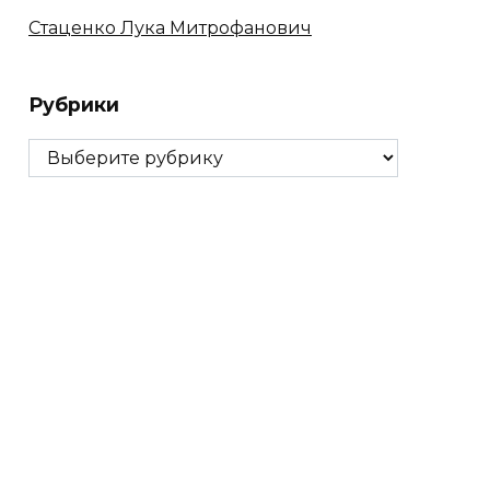
Стаценко Лука Митрофанович
Рубрики
Рубрики