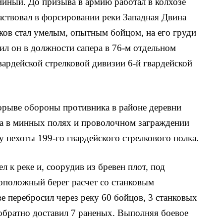
ий­ный. До призыва в армию работал в колхозе
частвовал в форсировании реки Западная Двина
ков стал умелым, опытным бойцом, на его груди
ил он в должности сапера в 76-м отдельном
гвардейской стрелковой дивизии 6-й гвардейской
орыве обороны против­ника в районе деревни
да в минных полях и проволочном заграждении
у пехоты 199-го гвардейского стрелкового полка.
 к реке и, соорудив из бревен плот, под
оположный берег расчет со станковым
е перебросил через реку 60 бойцов, 3 станковых
 обратно доставил 7 раненых. Вы­полняя боевое