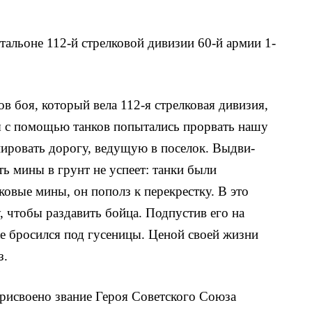
альоне 112-й стрелко­вой дивизии 60-й армии 1-
ов боя, который вела 112-я стрелковая дивизия,
ты с помощью танков попытались прорвать нашу
нировать дорогу, ведущую в поселок. Выдви­
ть мины в грунт не успеет: танки были
ковые мины, он пополз к перекрестку. В это
, чтобы раздавить бойца. Подпустив его на
уке бросился под гусеницы. Ценой своей жизни
з.
присвоено звание Героя Советского Союза