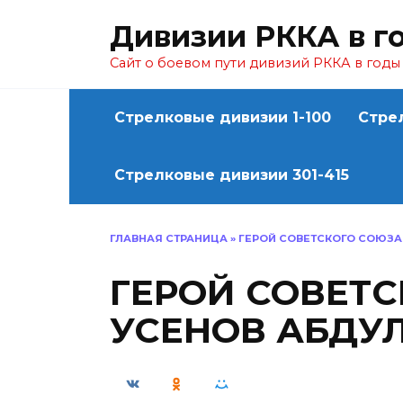
Перейти
Дивизии РККА в г
к
содержанию
Сайт о боевом пути дивизий РККА в год
Стрелковые дивизии 1-100
Стре
Стрелковые дивизии 301-415
ГЛАВНАЯ СТРАНИЦА
»
ГЕРОЙ СОВЕТСКОГО СОЮЗА
ГЕРОЙ СОВЕТ
УСЕНОВ АБДУ