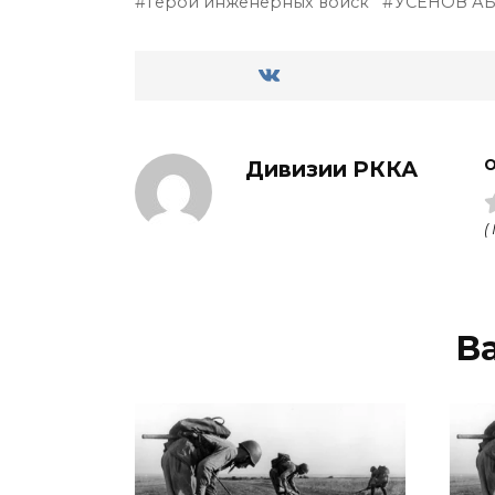
герои инженерных войск
УСЕНОВ А
Дивизии РККА
О
(
В