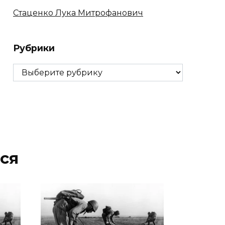
Стаценко Лука Митрофанович
Рубрики
Рубрики
ся