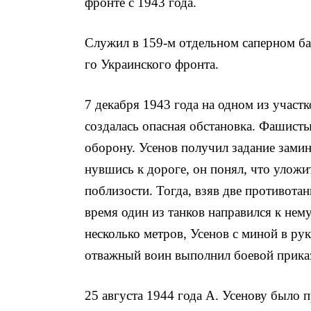
фронте с 1943 года.
Служил в 159-м отдельном саперном бат
го Украинского фронта.
7 декабря 1943 года на одном из участк
создалась опасная обстановка. Фаши­с
оборону. Усенов получил задание зами
нувшись к дороге, он понял, что уложи
поблизости. Тогда, взяв две противотан
время один из танков направился к нему
несколько мет­ров, Усенов с миной в р
отважный воин выполнил боевой прика
25 августа 1944 года А. Усенову было 