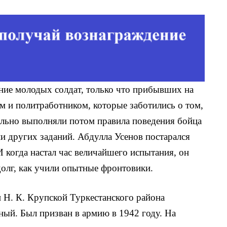
ние молодых солдат, только что прибывших на
м и политработником, которые заботи­лись о том,
ельно выполняли по­том правила поведения бойца
ии других заданий. Абдулла Усенов постарался
И когда настал час величайшего испытания, он
 долг, как учили опытные фронтовики.
 Н. К. Крупской Тур­кестанского района
ный. Был призван в армию в 1942 году. На