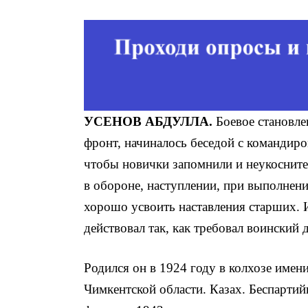
УСЕНОВ
АБДУЛЛА.
Боевое становле
фронт, на­чиналось беседой с командиро
чтобы новички запомни­ли и неукоснит
в обо­роне, наступлении, при выполнен
хорошо усвоить настав­ления старших. 
дей­ствовал так, как требовал воинский
Родился он в 1924 году в колхозе имени
Чимкентской области. Казах. Беспартий