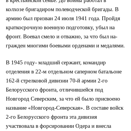
в крестьянской семье. До войны ра­ботал в
колхозе бригадиром полеводческой бригады. В
армию был призван 24 июля 1941 года. Пройдя
краткосрочную военную под­готовку, убыл на
фронт. Воевал смело и отважно, за что был на­
гражден многими боевыми орденами и медалями.
В 1945 году- младший сержант, командир
отделения в 22-м отдельном саперном батальоне
162-й стрелковой дивизии 70-й армии 2-го
Белорусского фронта, отличившейся под
Новгород Северским, за что ей было присвоено
название «Новгород-Северская». В составе войск
2-го Белорусского фронта эта дивизия
участвовала в форсировании Одера и внесла