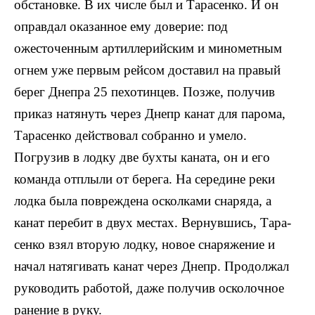
обстановке. В их числе был и Тарасенко. И он
оправдал оказанное ему доверие: под
ожесточенным артиллерийским и ми­нометным
огнем уже первым рейсом доставил на правый
берег Днепра 25 пехотинцев. Позже, получив
приказ натянуть через Днепр канат для парома,
Тарасенко действовал собранно и уме­ло.
Погрузив в лодку две бухты каната, он и его
команда отплы­ли от берега. На середине реки
лодка была повреждена осколка­ми снаряда, а
канат перебит в двух местах. Вернувшись, Тара­
сенко взял вторую лодку, новое снаряжение и
начал натягивать канат через Днепр. Продолжал
руководить работой, даже полу­чив осколочное
ранение в руку.