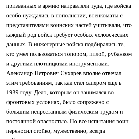
призванных в ар­мию направляли туда, где войска
особо нуждались в пополнении, военкоматы с
представителями во­инских частей учитывали, что
ка­ждый род войск требует особых человеческих
данных. В инженерные войска подбирались те,
кто умел пользоваться топором, пилой, ру­банком
и другими плотницкими ин­струментами.
Александр Петрович Сухарев вполне отвечал
этим тре­бованиям, так как стал сапером еще в
1939 году. Дело, которым он занимался во
фронтовых усло­виях, было сопряжено с
большим непрестанным физическим тру­дом и
постоянной опасностью. Но все испытания воин
переносил стойко, мужественно, всегда