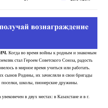
ИЧ.
Когда во время войны к родным и знакомым
 земляк стал Ге­роем Советского Союза, радость
довелось в мирное время учить­ся или работать.
х сынов Родины, их зачисляли в свои брига­ды
, поселки, школы, пионер­ские дружины.
ековечен в двух ме­стах: в Казахстане и в г.