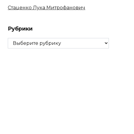
Стаценко Лука Митрофанович
Рубрики
Рубрики