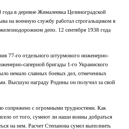
8 года в деревне Жи­малеевка Целиноградской
зыва на военную службу работал строгальщиком в
железнодорожном депо. 12 сентября 1938 года
ения 77-го отдельного штурмового инженерно-
н­женерно-саперной бригады 1-го Украинского
 было немало славных боевых дел, отмеченных
ми. Высшую награду Ро­дины он получил за свой
о сопряжено с огром­ными трудностями. Как
висело от того, сумеют ли наши воины добраться
ься на нем. Расчет Степанова сумел выполнить