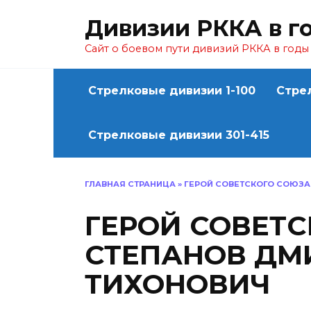
Перейти
Дивизии РККА в г
к
содержанию
Сайт о боевом пути дивизий РККА в год
Стрелковые дивизии 1-100
Стре
Стрелковые дивизии 301-415
ГЛАВНАЯ СТРАНИЦА
»
ГЕРОЙ СОВЕТСКОГО СОЮЗА
ГЕРОЙ СОВЕТ
СТЕПАНОВ ДМ
ТИХОНОВИЧ