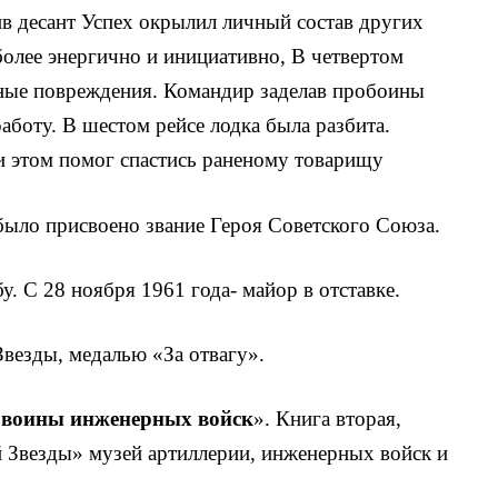
ив десант Ус­пех окрылил личный состав других
более энергично и инициативно, В четвертом
зные повреждения. Командир за­делав пробоины
аботу. В шестом рейсе лодка была разбита.
ри этом помог спастись раненому товарищу
 было присвоено звание Героя Советского Союза.
 С 28 ноября 1961 го­да- майор в отставке.
везды, медалью «За отвагу».
 воины инженер­ных войск
». Книга вторая,
 Звезды» музей артиллерии, инженерных войск и