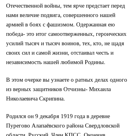
Отечествен­ной войны, тем ярче предстает перед
нами величие подвига, совер­шенного нашей
армией в боях с фашизмом. Одержанная ею
победа- это итог самоотверженных, героических
усилий тысяч и тысяч воинов, тех, кто, не щадя
своих сил и самой жизни, отстаивал честь и
независимость нашей лю­бимой Родины.
В этом очерке вы узнаете о рат­ных делах одного
из верных защит­ников Отчизны- Михаила
Николаевича Скрипина.
Родился он 9 декабря 1919 года в деревне
Пурегово Алапаёвского района Свердловской
области. Русский. Член КПСС. Окон­чив