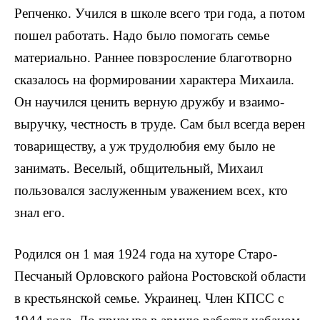
Реп­ченко. Учился в школе всего три года, а потом
пошел работать. На­до было помогать семье
материаль­но. Раннее повзросление благо­творно
сказалось на формировании характера Михаила.
Он научился ценить верную дружбу и взаимо­
выручку, честность в труде. Сам был всегда верен
товариществу, а уж трудолюбия ему было не
зани­мать. Веселый, общительный, Ми­хаил
пользовался заслуженным уважением всех, кто
знал его.
Родился он 1 мая 1924 года на хуторе Старо-
Песчаный Ор­ловского района Ростовской области
в крестьянской семье. Украи­нец. Член КПСС с