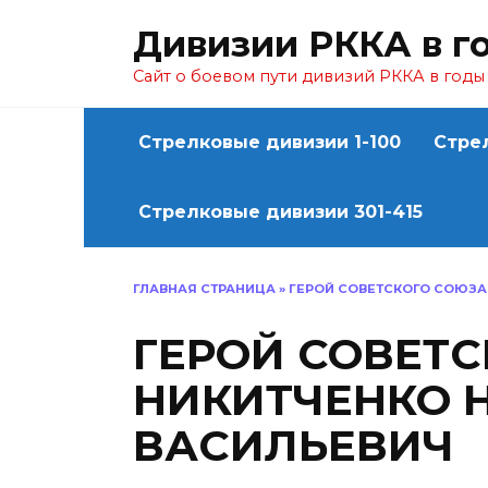
Перейти
Дивизии РККА в г
к
содержанию
Сайт о боевом пути дивизий РККА в год
Стрелковые дивизии 1-100
Стре
Стрелковые дивизии 301-415
ГЛАВНАЯ СТРАНИЦА
»
ГЕРОЙ СОВЕТСКОГО СОЮЗА
ГЕРОЙ СОВЕТ
НИКИТЧЕНКО 
ВАСИЛЬЕВИЧ