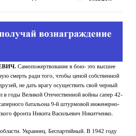
ЕВИЧ.
Самопожертвование в бою- это высшее
ную смерть ради того, чтобы ценой собственной
дру­зей, не дать врагу осуществить свой черный
л в годы Великой Оте­чественной войны сапер 42-
саперного батальона 9-й штурмовой инженерно-
ского фронта Никита Васильевич Никитченко.
области. Украинец. Беспартийный. В 1942 году