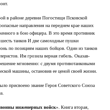
онт.
бой в районе деревни Погостищи Псковской
о­опасные направления на переднем крае наших
женного в бою офицера. В это время про­тивник
ь шесть танков И две самоходные пушки
онь по позициям наших бойцов. Один из танков
еристов. Им грозила верная гибель. Оказав­
решение мгновенно: с двумя противотанковыми
еской машины, остановив ее ценой своей жизни.
было присвоено звание Героя Советского Союза
а.
 воины инженер­ных войск
». Книга вторая,