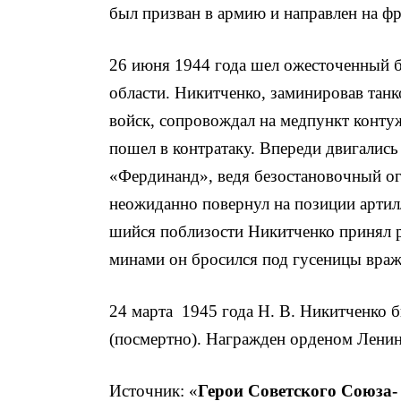
был призван в армию и направлен на фр
26 июня 1944 года шел ожесточенный 
области. Никитченко, заминировав танк
войск, сопровож­дал на медпункт конту
пошел в контратаку. Впереди двигалис
«Фердинанд», ведя безостановочный ог
неожиданно повернул на позиции артилл
шийся поблизости Никитченко принял 
минами он бросился под гусеницы враж
24 марта 1945 года Н. В. Никитченко 
(посмертно). Награжден орденом Ленин
Источник: «
Герои Советского Союза-