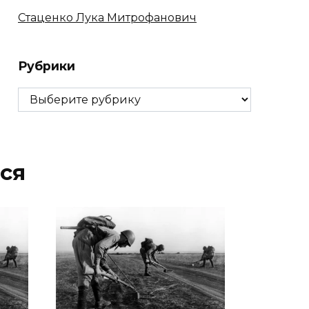
Стаценко Лука Митрофанович
Рубрики
Рубрики
ся