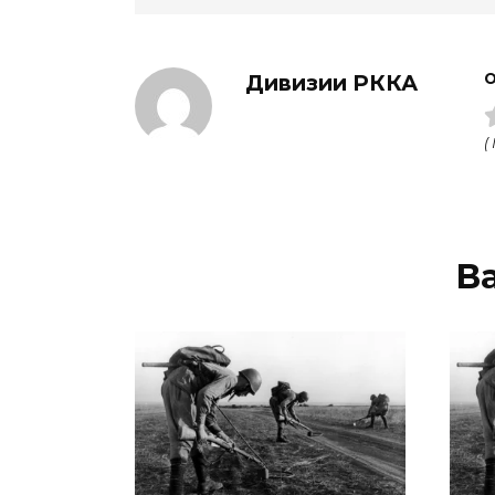
Дивизии РККА
О
(
В