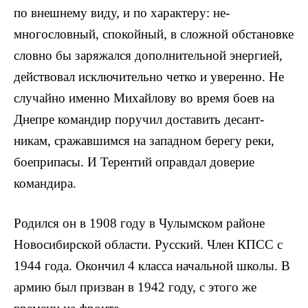
по внешнему виду, и по характеру: не­
многословный, спокойный, в слож­ной обстановке
словно бы заряжал­ся дополнительной энергией,
дей­ствовал исключительно четко и уве­ренно. Не
случайно именно Михай­лову во время боев на
Днепре ко­мандир поручил доставить десант­
никам, сражавшимся на западном берегу реки,
боеприпасы. И Терен­тий оправдал доверие
командира.
Родился он в 1908 году в Чулым­ском районе
Новосибирской обла­сти. Русский. Член КПСС с
1944 года. Окончил 4 класса началь­ной школы. В
армию был призван в 1942 году, с этого же