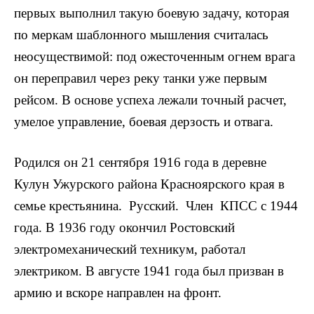
первых выполнил такую боевую задачу, ко­торая
по меркам шаблонного мыш­ления считалась
неосуществимой: под ожесточенным огнем врага
он переправил через реку танки уже первым
рейсом. В основе успеха ле­жали точный расчет,
умелое управ­ление, боевая дерзость и отвага.
Родился он 21 сентября 1916 го­да в деревне
Кулун Ужурского рай­она Красноярского края в
семье крестьянина. Русский. Член КПСС с 1944
года. В 1936 году окончил Ростовский
электромеханический техникум, работал
электриком. В августе 1941 года был призван в
армию и вскоре направлен на фронт.