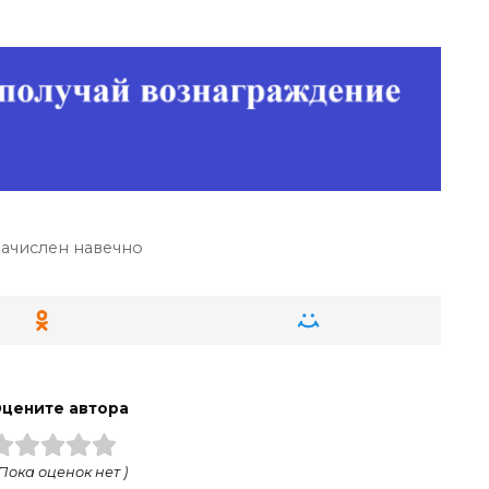
зачислен навечно
цените автора
 Пока оценок нет )