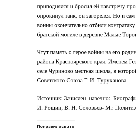
приподнялся и бросил ей навстречу пр
опрокинул танк, он загорел­ся. Но и с
воины окончательно отбили контратаку
братской могиле в де­ревне Малые Тор
Чтут память о герое войны на его роди
района Красноярского края. Именем Гео
селе Чуриново местная школа, в которо
Советского Союза Г. И. Туруханова.
Источник: Зачислен навечно: Биографи
И. Рощин, В. Н. Соловьев- М.: Политизд
Понравилось это: