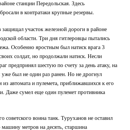
районе станции Передольская. Здесь
бросали в контр­атаки крупные резервы.
 защищал участок железной дороги в районе
дской области. Три дня гитлеровцы пытались
бежа. Особенно яростным был натиск врага 3
своих солдат, но продолжали натиск. Несли
аг предпринял шестую по счету за день атаку, на
н уже был не один раз ранен. Но не дрогнул
 из автомата и пулемета, приближав­шихся к его
ми. Даже сумел еще один пулемет противника
о советского воина танк. Туруханов не оставил
 машину метров на десять, старшина