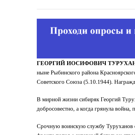
ГЕОРГИЙ ИОСИФОВИЧ ТУРУХА
ныне Рыбинского района Красноярского
Советского Союза (5.10.1944). Награж
В мирной жизни сибиряк Ге­оргий Турух
добросовестно, а когда грянула война,
Срочную воинскую службу Туруханов о