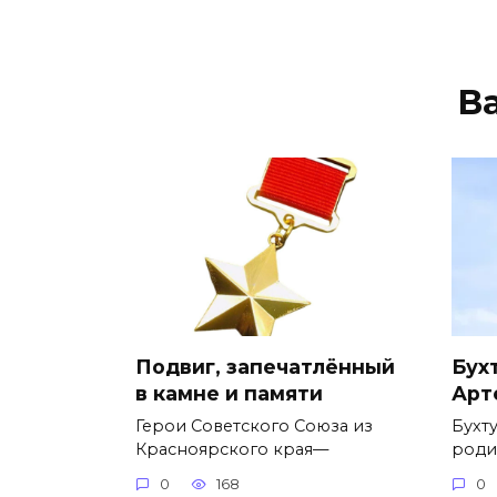
В
Подвиг, запечатлённый
Бух
в камне и памяти
Арт
Герои Советского Союза из
Бухт
Красноярского края—
родил
0
168
0