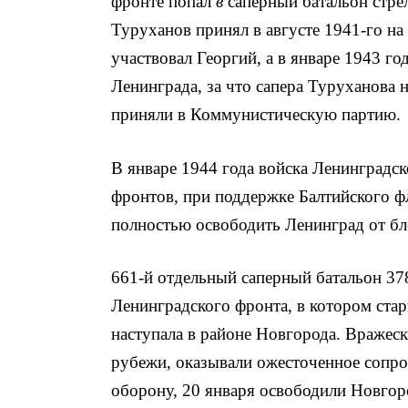
фронте попал
в
сапер­ный батальон стре
Туруханов принял в августе 1941-го на
участвовал Георгий, а в январе 1943 г
Ленинграда, за что сапера Туруханова 
приняли в Коммунис­тическую партию.
В январе 1944 года войска Ленинградск
фронтов, при поддерж­ке Балтийского ф
полностью освободить Ленинград от бл
661-й отдельный саперный батальон 37
Ленинградского фронта, в котором ста
наступала в районе Новгорода. Вражеск
рубежи, оказывали ожесточенное со­пр
обо­рону, 20 января освободили Новго