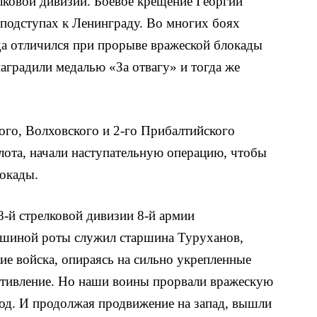
лковой дивизии. Боевое крещение Геор­гий
 подступах к Ленинграду. Во многих боях
ода отличился при прорыве вражеской бло­кады
наградили медалью «За отвагу» и тогда же
ого, Волховс­кого и 2-го Прибалтийского
лота, начали наступательную опера­цию, чтобы
о­кады.
8-й стрелковой дивизии 8-й армии
ршиной роты служил старшина Туруханов,
ие войска, опираясь на сильно укрепленные
отивление. Но наши воины прорвали вражескую
род. И продолжая продвижение на запад, вышли