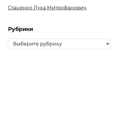
Стаценко Лука Митрофанович
Рубрики
Рубрики