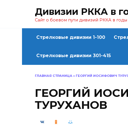
Перейти
Дивизии РККА в г
к
содержанию
Сайт о боевом пути дивизий РККА в год
Стрелковые дивизии 1-100
Стре
Стрелковые дивизии 301-415
ГЛАВНАЯ СТРАНИЦА
»
ГЕОРГИЙ ИОСИФОВИЧ ТУРУ
ГЕОРГИЙ ИОС
ТУРУХАНОВ