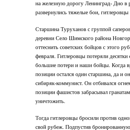
на железную дорогу Ле­нинград- Дно в 
развернулись тяжелые бои, гитлеровцы 
Старшина Туруханов с группой саперов
деревни Село Шимского района Новгоро
оттеснить советских бойцов с этого ру
февраля. Гит­леровцы потеряли десятки 
большие потери и наши бойцы. Когда вр
по­зиции остался один старшина, да и о
сибиряк-коммунист. Он от­бивался огнем
позиции фашистов забрасывал граната­
унич­тожить.
Тогда гитлеровцы бросили против одног
свой рубеж. Подпустив бронированную