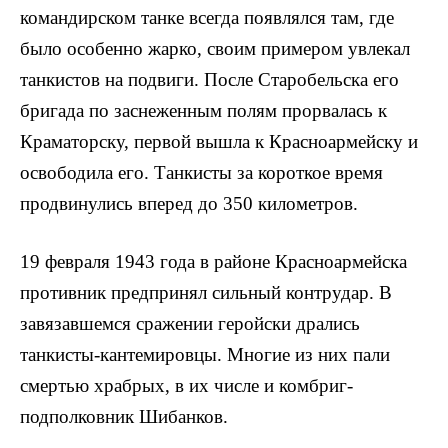
ко­мандирском танке всегда появлялся там, где
было осо­бенно жарко, своим примером увлекал
танкистов на под­виги. После Старобельска его
бригада по заснеженным полям прорвалась к
Краматорску, первой вышла к Красноармейску и
освободила его. Танкисты за короткое время
продвинулись вперед до 350 километров.
19 февраля 1943 года в районе Красноармейска
про­тивник предпринял сильный контрудар. В
завязавшем­ся сражении геройски дрались
танкисты-кантемировцы. Многие из них пали
смертью храбрых, в их числе и комбриг-
подполковник Шибанков.