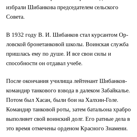
избра­ли Шибанкова председателем сельского
Совета.
В 1932 году В. И. Шибанков стал курсантом Ор­
ловской бронетанковой школы. Воинская служба
при­шлась ему по душе. И все свои силы и
способности он отдавал учебе.
После окончания училища лейтенант Шибанков-
командир танкового взвода в далеком Забайкалье.
Потом был Хасан, были бои на Халхин-Голе.
Командир танко­вой роты, затем батальона храбро
выполняет свой воин­ский долг. Его ратные дела в
это время отмечены ор­деном Красного Знамени.