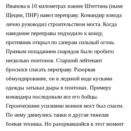
Ива­нова в 10 километрах южнее Штеттина (ныне
Щецин, ПНР) навел переправу. Командир взвода
лично руко­водил строительством моста. Когда
наведение переправы подходило к концу,
противник открыл по саперам силь­ный огонь.
Прямым попаданием снарядов было пробито
несколько понтонов. Старший лейтенант
бросился спа­сать переправу. Разорвав
обмундирование, он в ледяной воде кусками
одежды затыкал дыры в понтонах. Примеру
командира последовали все его бойцы.
Героическими усилиями воинов мост был спасен.
По нему двинулись танки и другая тяжелая
боевая техника. Но разор­вавшийся в этот момент