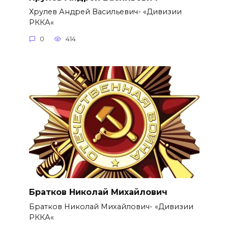
Хрулев Андрей Васильевич- «Дивизии
РККА«
0
414
Братков Николай Михайлович
Братков Николай Михайлович- «Дивизии
РККА«