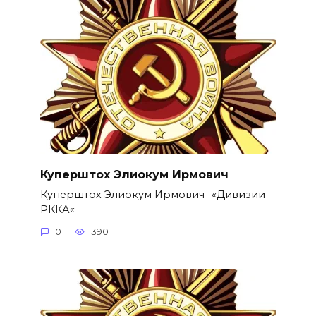
Куперштох Элиокум Ирмович
Куперштох Элиокум Ирмович- «Дивизии
РККА«
0
390