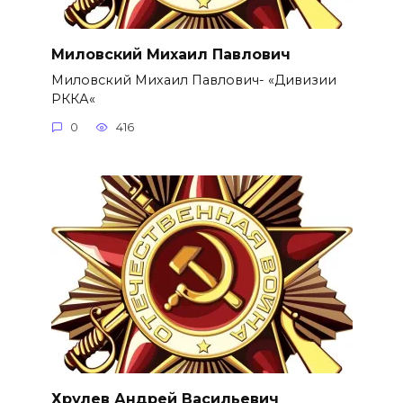
Миловский Михаил Павлович
Миловский Михаил Павлович- «Дивизии
РККА«
0
416
Хрулев Андрей Васильевич