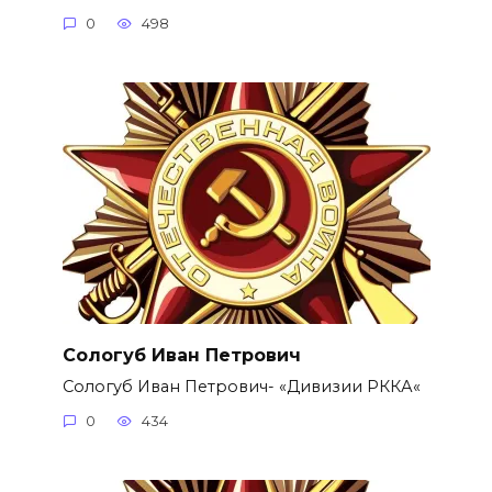
0
498
Сологуб Иван Петрович
Сологуб Иван Петрович- «Дивизии РККА«
0
434