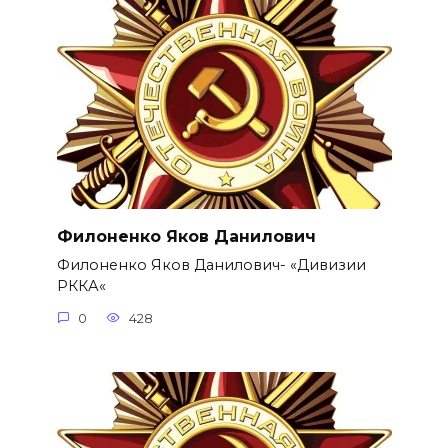
Филоненко Яков Данилович
Филоненко Яков Данилович- «Дивизии
РККА«
0
428