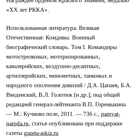
Награжден орденом Красного Знамени, медалью
«ХХ лет РККА».
Использованная литература: Великая
Отечественная: Комдивы. Военный
биографический словарь. Том I. Командиры
мотострелковых, моторизированных,
кавалерийских, воздушно-десантных,
артиллерийских, минометных, танковых и
народного ополчения дивизий / Д.А. Цапаев, Б.А.
Введенский, В.Л. Голотюк [и др.]; под общей
редакцией генерал-лейтенанта В.П. Горемыкина
— М.: Кучково поле, 2011. — 736 с.,
pamyat-
naroda.ru
, статья опубликована при поддержке
газеты
gazeta-askiz.ru