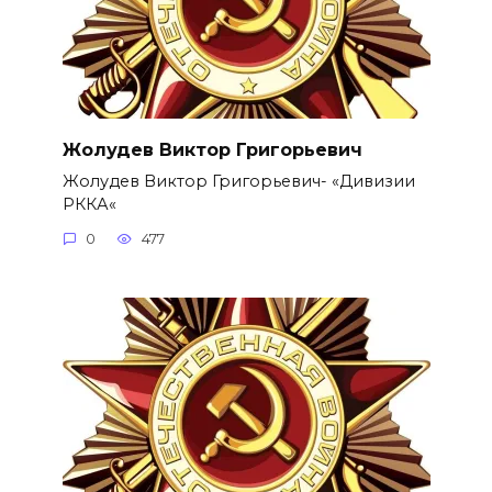
Жолудев Виктор Григорьевич
Жолудев Виктор Григорьевич- «Дивизии
РККА«
0
477