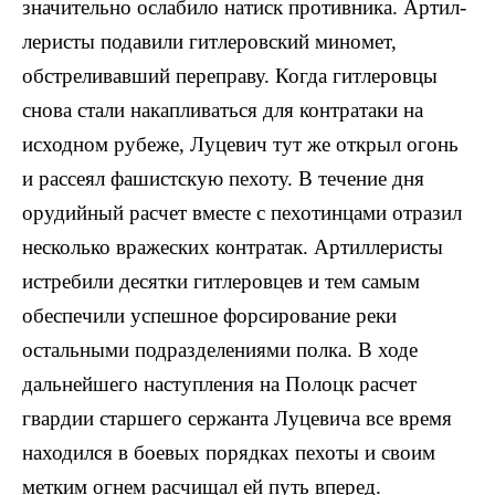
значительно ослабило натиск противника. Артил­
леристы подавили гитлеровский миномет,
обстреливав­ший переправу. Когда гитлеровцы
снова стали накапливаться для контратаки на
исходном рубеже, Луцевич тут же от­крыл огонь
и рассеял фашистскую пехоту. В течение дня
орудийный расчет вместе с пехотин­цами отразил
несколько вражеских контратак. Артиллеристы
истребили десятки гитлеровцев и тем самым
обеспечили успешное форсирование реки
остальными подразделениями полка. В ходе
дальнейшего наступления на Полоцк рас­чет
гвардии старшего сержанта Луцевича все время
находился в боевых порядках пехоты и своим
метким огнем расчищал ей путь вперед.