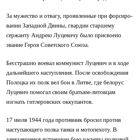
За мужество и отвагу, проявленные при форсиро­
вании Западной Двины, гвардии старшему
сержанту Андрею Луцевичу было присвоено
звание Героя Совет­ского Союза.
Бесстрашно воевал коммунист Луцевич и в ходе
дальнейшего наступления. После освобождения
Полоц­ка их полк вел бои в Литве, где белорус
Луцевич помогал своим братьям-литовцам
изгнать гитлеровских оккупантов.
17 июля 1944 года противник бросил против
насту­пающего полка танки и мотопехоту. В
завязавшемся встречном бою расчеты полковой