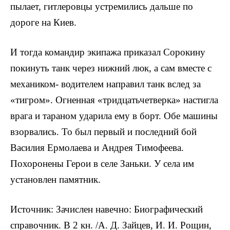
пылает, гитлеровцы устреми­лись дальше по
дороге на Киев.
И тогда командир экипажа приказал Сорокину
по­кинуть танк через нижний люк, а сам вместе с
механиком- водителем направил танк вслед за
«тигром». Огненная «тридцатьчетверка» настигла
врага и тара­ном ударила ему в борт. Обе машины
взорвались. То был первый и последний бой
Василия Ермолаева и Андрея Тимофеева.
Похоронены Герои в селе Заньки. У села им
установ­лен памятник.
Источник: Зачислен навечно: Биографический
справочник. В 2 кн. /А. Д. Зайцев, И. И. Рощин,