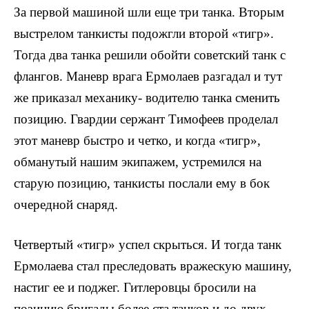
За первой машиной шли еще три танка. Вторым
выс­трелом танкисты подожгли второй «тигр».
Тогда два танка решили обойти советский танк с
флангов. Маневр врага Ермолаев разгадал и тут
же приказал механику- водителю танка сменить
позицию. Гвардии сержант Тимофеев проделал
этот маневр быстро и четко, и ког­да «тигр»,
обманутый нашим экипажем, устремился на
старую позицию, танкисты послали ему в бок
очередной снаряд.
Четвертый «тигр» успел скрыться. И тогда танк
Ермолаева стал преследовать вражескую машину,
настиг ее и поджег. Гитлеровцы бросили на
позицию бригады более ста танков и до двух