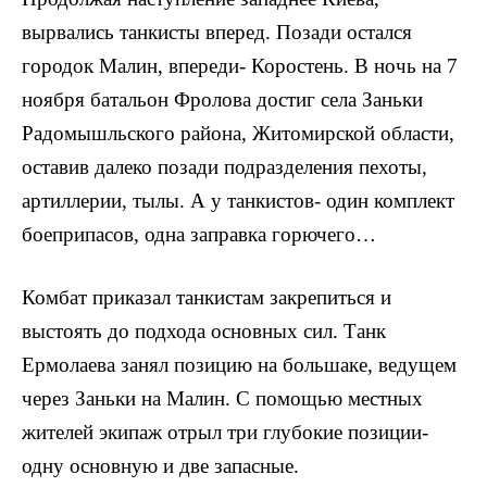
вырвались танкисты вперед. Позади остался
городок Малин, впе­реди- Коростень. В ночь на 7
ноября батальон Фролова достиг села Заньки
Радомышльского района, Жи­томирской области,
оставив далеко позади подразде­ления пехоты,
артиллерии, тылы. А у танкистов- один комплект
боеприпасов, одна заправка горючего…
Комбат приказал танкистам закрепиться и
выстоять до подхода основных сил. Танк
Ермолаева занял позицию на большаке, веду­щем
через Заньки на Малин. С помощью местных
жите­лей экипаж отрыл три глубокие позиции-
одну основную и две запасные.